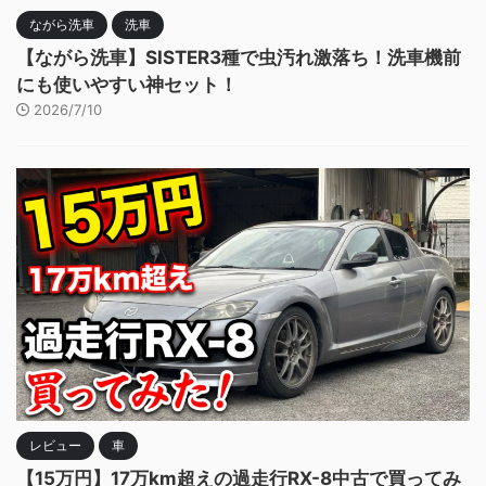
ながら洗車
洗車
【ながら洗車】SISTER3種で虫汚れ激落ち！洗車機前
にも使いやすい神セット！
2026/7/10
レビュー
車
【15万円】17万km超えの過走行RX-8中古で買ってみ