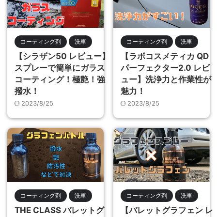
コーティング剤
洗車
コーティング剤
洗車
【シラザン50 レビュー】
【ラボコスメティカ QD
スプレーで簡単にガラス
パーフェクター2.0 レビ
コーティング！極艶！強
ュー】洗浄力と作業性が
撥水！
魅力！
2023/8/25
2023/8/25
コーティング剤
洗車
コーティング剤
洗車
THE CLASS バレットグ
【バレットグラフェン レ