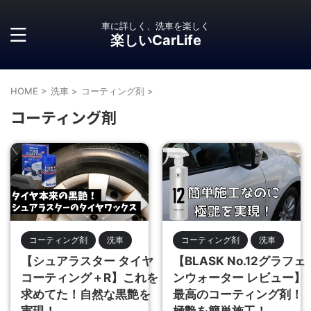
車に詳しく、洗車を楽しく
楽しいCarLife
HOME
>
洗車
>
コーティング剤
>
コーティング剤
コーティング剤
洗車
コーティング剤
洗車
【シュアラスター タイヤ
【BLASK No.12グラフェ
コーティング＋R】これを
ンウォーター レビュー】
求めてた！自然な黒艶を
最高のコーティング剤！
実現！
極艶を簡単施工！